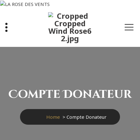
Skip
to
content
Compte Donateur
Home
>
Compte Donateur